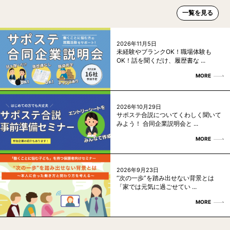
一覧を見る
2026年11月5日
未経験やブランクOK！職場体験も
OK！話を聞くだけ、履歴書な ...
MORE
2026年10月29日
サポステ合説についてくわしく聞いて
みよう！ 合同企業説明会と ...
MORE
2026年9月23日
“次の一歩”を踏み出せない背景とは
「家では元気に過ごせてい ...
MORE