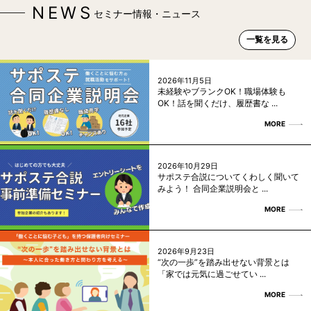
NEWS
セミナー情報・ニュース
一覧を見る
2026年11月5日
未経験やブランクOK！職場体験も
OK！話を聞くだけ、履歴書な ...
MORE
2026年10月29日
サポステ合説についてくわしく聞いて
みよう！ 合同企業説明会と ...
MORE
2026年9月23日
“次の一歩”を踏み出せない背景とは
「家では元気に過ごせてい ...
MORE