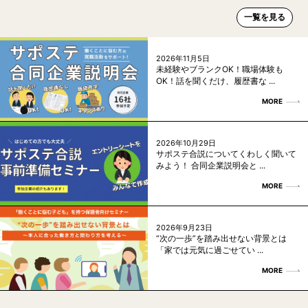
一覧を見る
2026年11月5日
未経験やブランクOK！職場体験も
OK！話を聞くだけ、履歴書な ...
MORE
2026年10月29日
サポステ合説についてくわしく聞いて
みよう！ 合同企業説明会と ...
MORE
2026年9月23日
“次の一歩”を踏み出せない背景とは
「家では元気に過ごせてい ...
MORE