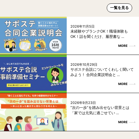
一覧を見る
2026年11月5日
未経験やブランクOK！職場体験も
OK！話を聞くだけ、履歴書な ...
MORE
2026年10月29日
サポステ合説についてくわしく聞いて
みよう！ 合同企業説明会と ...
MORE
2026年9月23日
“次の一歩”を踏み出せない背景とは
「家では元気に過ごせてい ...
MORE