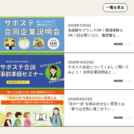
一覧を見る
2026年11月5日
未経験やブランクOK！職場体験も
OK！話を聞くだけ、履歴書な ...
MORE
2026年10月29日
サポステ合説についてくわしく聞いて
みよう！ 合同企業説明会と ...
MORE
2026年9月23日
“次の一歩”を踏み出せない背景とは
「家では元気に過ごせてい ...
MORE