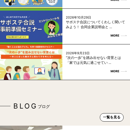
2026年10月29日
サポステ合説についてくわしく聞いて
みよう！ 合同企業説明会と ...
MORE
2026年9月23日
“次の一歩”を踏み出せない背景とは
「家では元気に過ごせてい ...
MORE
BLOG
ブログ
一覧を見る