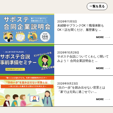
一覧を見る
2026年11月5日
未経験やブランクOK！職場体験も
OK！話を聞くだけ、履歴書な ...
MORE
2026年10月29日
サポステ合説についてくわしく聞いて
みよう！ 合同企業説明会と ...
MORE
2026年9月23日
“次の一歩”を踏み出せない背景とは
「家では元気に過ごせてい ...
MORE