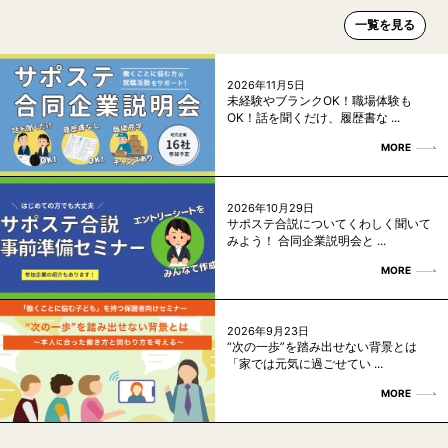
一覧を見る
2026年11月5日
未経験やブランクOK！職場体験も
OK！話を聞くだけ、履歴書な ...
MORE
2026年10月29日
サポステ合説についてくわしく聞いて
みよう！ 合同企業説明会と ...
MORE
2026年9月23日
“次の一歩”を踏み出せない背景とは
「家では元気に過ごせてい ...
MORE