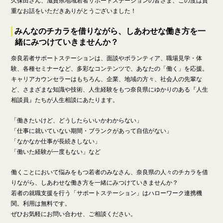
久保田さん、滋賀県地域若者サポートステーションの皆さま、この度は貴
重なお話をいただきありがとうございました！
みんなのチカラを借りながら、しあわせな働き方を一
緒にみつけていきませんか？
奈良若者サポートステーションは、面談やボランティア、職場見学・体
験、各種セミナーなど、多彩なコンテンツで、あなたの「働く」を応援。
キャリアカウンセラーはもちろん、企業、地域の方々、社会人の先輩な
ど、さまざまな知識や技術、人生経験をもつ奈良県にゆかりのある『人生
相談員』たちが人生相談にあたります。
「働きたいけど、どうしたらいいかわからない」
「仕事に就いていない期間・ブランクがあって自信がない」
「なかなか仕事が長続きしない」
「働いた経験が一度もない」など
働くことにおいて悩みをもつ若者のみなさん、奈良県の人々のチカラを借
りながら、しあわせな働き方を一緒にみつけていきませんか？
若者の就職支援を行う「サポートステーション」はハローワーク連携機
関。利用は無料です。
ぜひお気軽にお問い合わせ、ご相談ください。