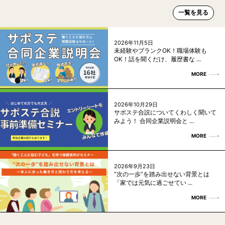
一覧を見る
2026年11月5日
未経験やブランクOK！職場体験も
OK！話を聞くだけ、履歴書な ...
MORE
2026年10月29日
サポステ合説についてくわしく聞いて
みよう！ 合同企業説明会と ...
MORE
2026年9月23日
“次の一歩”を踏み出せない背景とは
「家では元気に過ごせてい ...
MORE