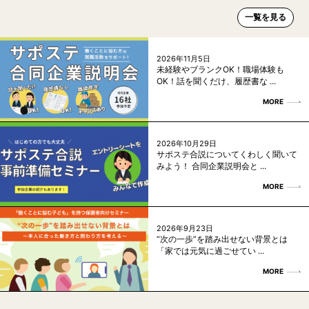
一覧を見る
2026年11月5日
未経験やブランクOK！職場体験も
OK！話を聞くだけ、履歴書な ...
MORE
2026年10月29日
サポステ合説についてくわしく聞いて
みよう！ 合同企業説明会と ...
MORE
2026年9月23日
“次の一歩”を踏み出せない背景とは
「家では元気に過ごせてい ...
MORE