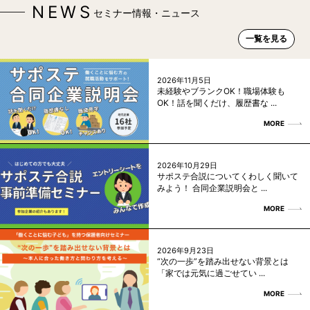
NEWS
セミナー情報・ニュース
一覧を見る
2026年11月5日
未経験やブランクOK！職場体験も
OK！話を聞くだけ、履歴書な ...
MORE
2026年10月29日
サポステ合説についてくわしく聞いて
みよう！ 合同企業説明会と ...
MORE
2026年9月23日
“次の一歩”を踏み出せない背景とは
「家では元気に過ごせてい ...
MORE