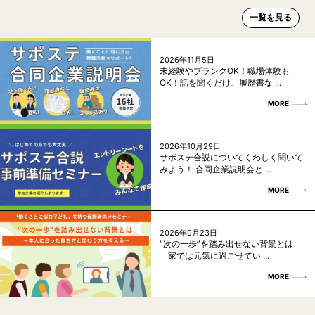
一覧を見る
2026年11月5日
未経験やブランクOK！職場体験も
OK！話を聞くだけ、履歴書な ...
MORE
2026年10月29日
サポステ合説についてくわしく聞いて
みよう！ 合同企業説明会と ...
MORE
2026年9月23日
“次の一歩”を踏み出せない背景とは
「家では元気に過ごせてい ...
MORE