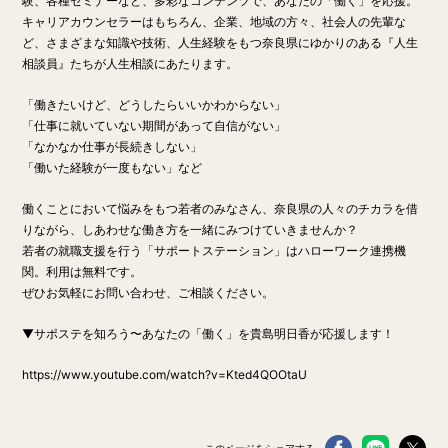
験、各種セミナーなど、多彩なコンテンツで、あなたの「働く」を応援。
キャリアカウンセラーはもちろん、企業、地域の方々、社会人の先輩な
ど、さまざまな知識や技術、人生経験をもつ奈良県にゆかりのある『人生
相談員』たちが人生相談にあたります。
「働きたいけど、どうしたらいいかわからない」
「仕事に就いていない期間があって自信がない」
「なかなか仕事が長続きしない」
「働いた経験が一度もない」など
働くことにおいて悩みをもつ若者のみなさん、奈良県の人々のチカラを借
りながら、しあわせな働き方を一緒にみつけていきませんか？
若者の就職支援を行う「サポートステーション」はハローワーク連携機
関。利用は無料です。
ぜひお気軽にお問い合わせ、ご相談ください。
▼サポステを知ろう〜あなたの「働く」を貴島明日香が応援します！
https://www.youtube.com/watch?v=Kted4QOOtaU
このページをシェアする