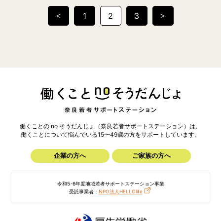
投
＜
＞
1
2
3
稿
の
ペ
ー
ジ
送
り
働くことの no そうだんじょ（奈良若者サポートステーション）は、
働くことについて悩んでいる15〜49歳の方を
サポートしています。
企業の方へ
ご家族の方へ
令和5･6年度地域若者サポートステーション事業
受託事業者：
NPO法人HELLOlife